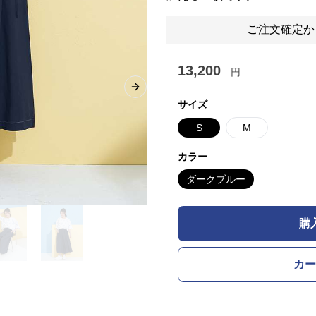
ご注文確定か
13,200
円
Next slide
サイズ
S
M
カラー
ダークブルー
購
カー