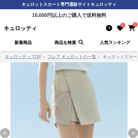
キュロットスカート
専門通販サイト
キュロッティ
10,000
円以上のご購入で送料無料
0
0
キュロッティ
新着商品
商品を検索
人気ランキング
キュロッティ TOP
›
フレア キュロットの一覧
›
キュロットスカー
Previous slide
Ne