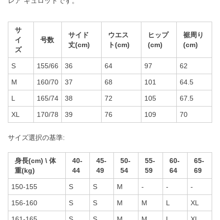
レア キュロットです。
サ
サイド
ウエス
ヒップ
裾周り
イ
号数
丈(cm)
ト(cm)
(cm)
(cm)
ズ
S
155/66
36
64
97
62
M
160/70
37
68
101
64.5
L
165/74
38
72
105
67.5
XL
170/78
39
76
109
70
サイズ選択の基準:
身長(cm) \ 体
40-
45-
50-
55-
60-
65-
重(kg)
44
49
54
59
64
69
150-155
S
S
M
-
-
-
156-160
S
S
M
M
L
XL
161-165
S
S
M
M
L
XL