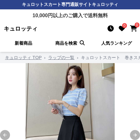
キュロットスカート
専門通販サイト
キュロッティ
10,000
円以上のご購入で送料無料
0
0
キュロッティ
新着商品
商品を検索
人気ランキング
キュロッティ TOP
›
ラップの一覧
›
キュロットスカート 巻きス
Previous slide
Ne