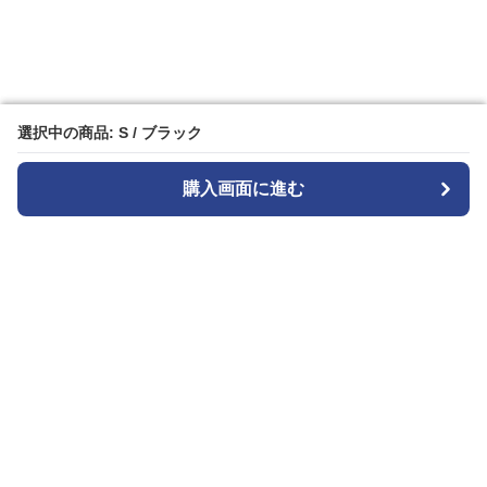
選択中の商品: S / ブラック
選択中の商品: S / ブラック
購入画面に進む
購入画面に進む
キュロッティ
について