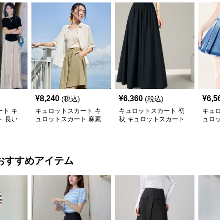
¥
8,240
¥
6,360
¥
6,5
(税込)
(税込)
ト キ
キュロットスカート キ
キュロットスカート 初
キュ
 長い
ュロットスカート 麻素
秋 キュロットスカート
ュロ
めきプリ
材プリーツキュロット
ロングフレアプリーツキ
柄リ
ュロット
ュロ
おすすめアイテム