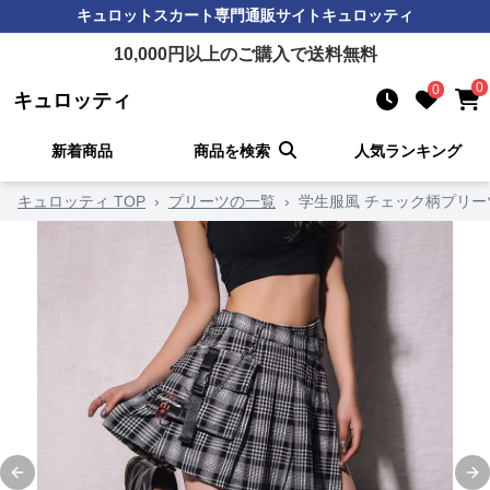
キュロットスカート
専門通販サイト
キュロッティ
10,000
円以上のご購入で送料無料
0
0
キュロッティ
新着商品
商品を検索
人気ランキング
キュロッティ TOP
›
プリーツの一覧
›
学生服風 チェック柄プリ
Previous slide
Ne