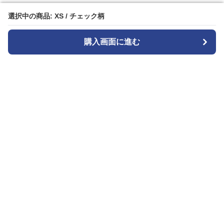
選択中の商品: XS / チェック柄
選択中の商品: XS / チェック柄
購入画面に進む
購入画面に進む
キュロッティ
について
会社概要
利用規約