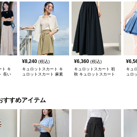
¥
8,240
¥
6,360
¥
6,5
(税込)
(税込)
ト キ
キュロットスカート キ
キュロットスカート 初
キュ
 長い
ュロットスカート 麻素
秋 キュロットスカート
ュロ
めきプリ
材プリーツキュロット
ロングフレアプリーツキ
柄リ
ュロット
ュロ
おすすめアイテム