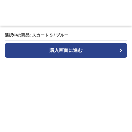
選択中の商品: スカート S / ブルー
選択中の商品: スカート S / ブルー
購入画面に進む
購入画面に進む
キュロッティ
について