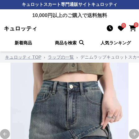
キュロットスカート
専門通販サイト
キュロッティ
10,000
円以上のご購入で送料無料
0
0
キュロッティ
新着商品
商品を検索
人気ランキング
キュロッティ TOP
›
ラップの一覧
›
デニムラップキュロットスカ
Previous slide
Ne