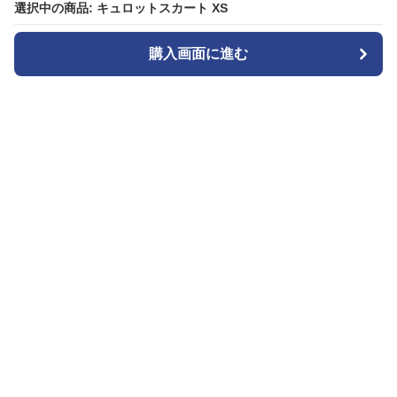
選択中の商品: キュロットスカート XS
選択中の商品: キュロットスカート XS
購入画面に進む
購入画面に進む
キュロッティ
について
会社概要
利用規約