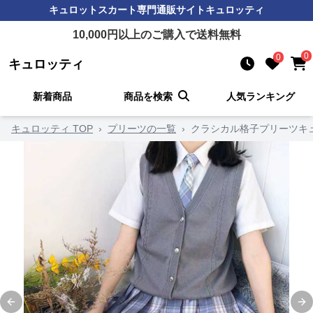
キュロットスカート
専門通販サイト
キュロッティ
10,000
円以上のご購入で送料無料
0
0
キュロッティ
新着商品
商品を検索
人気ランキング
キュロッティ TOP
›
プリーツの一覧
›
クラシカル格子プリーツキ
Previous slide
Ne