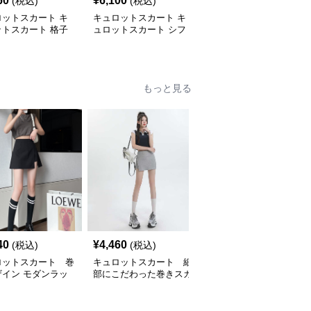
60
¥
6,100
¥
4,420
(税込)
(税込)
(税込)
ロットスカート キ
キュロットスカート キ
キュロットスカート キ
ットスカート 格子
ュロットスカート シフ
ュロットスカート ふん
ボン付きプリーツキ
ォン風舞うプリーツキュ
わり優雅プリーツキュロ
ット
ロット
ット
もっと見る
40
¥
4,460
¥
13,660
(税込)
(税込)
(税込)
ロットスカート 巻
キュロットスカート 細
キュロットスカート ミ
ザイン モダンラッ
部にこだわった巻きスカ
リタリー風ラップキュロ
ュロットスカート
ート風上質ラップキュロ
ット
ットスカート