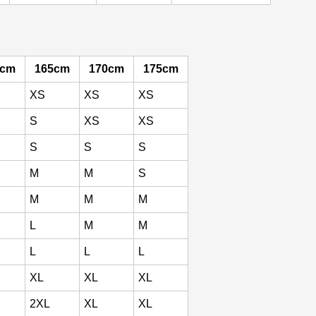
0cm
165cm
170cm
175cm
XS
XS
XS
S
XS
XS
S
S
S
M
M
S
M
M
M
L
M
M
L
L
L
XL
XL
XL
2XL
XL
XL