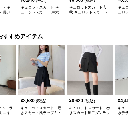
¥
8,240
¥
6,360
¥
6,5
(税込)
(税込)
ト キ
キュロットスカート キ
キュロットスカート 初
キュ
 長い
ュロットスカート 麻素
秋 キュロットスカート
ュロ
めきプリ
材プリーツキュロット
ロングフレアプリーツキ
柄リ
ュロット
ュロ
おすすめアイテム
¥
3,580
¥
8,620
¥
4,4
(税込)
(税込)
ート ラ
キュロットスカート 巻
キュロットスカート 巻
キュ
ミニキ
きスカート風ラップキュ
きスカート風モダンラッ
きデ
ト
ロットスカート
プキュロットスカート
プキ