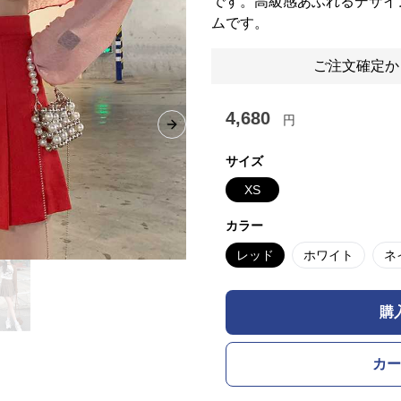
です。高級感あふれるデザイ
ムです。
ご注文確定か
4,680
円
Next slide
サイズ
XS
カラー
レッド
ホワイト
ネ
購
カー