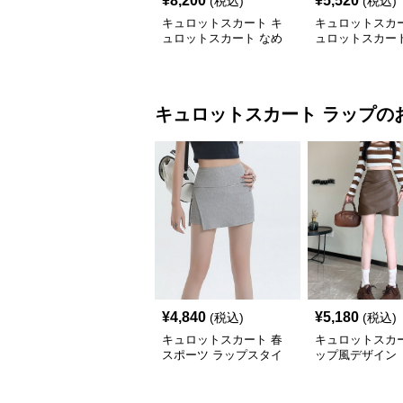
¥
8,200
¥
5,520
(税込)
(税込)
キュロットスカート キ
キュロットスカー
ュロットスカート なめ
ュロットスカート
らか風合いプリーツキュ
丈の優雅なゆら
ロット
ーツキュロット
キュロットスカート
ラップ
の
¥
4,840
¥
5,180
(税込)
(税込)
キュロットスカート 春
キュロットスカ
スポーツ ラップスタイ
ップ風デザイン 
ル キュロットスカート
ュロットスカー