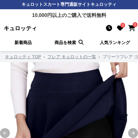
キュロットスカート
専門通販サイト
キュロッティ
10,000
円以上のご購入で送料無料
0
0
キュロッティ
新着商品
商品を検索
人気ランキング
キュロッティ TOP
›
フレア キュロットの一覧
›
プリーツフレア 
Previous slide
Ne