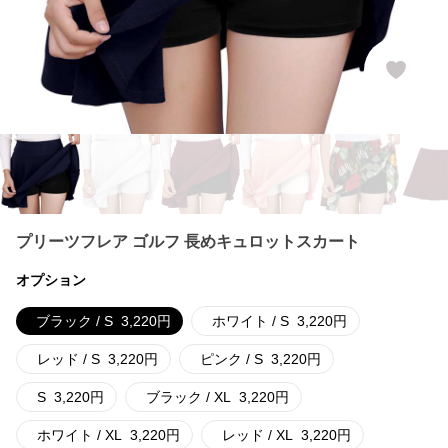
プリーツフレア ゴルフ 長めキュロットスカート
オプション
ブラック / S
3,220
円
ホワイト / S
3,220
円
レッド / S
3,220
円
ピンク / S
3,220
円
S
3,220
円
ブラック / XL
3,220
円
ホワイト / XL
3,220
円
レッド / XL
3,220
円