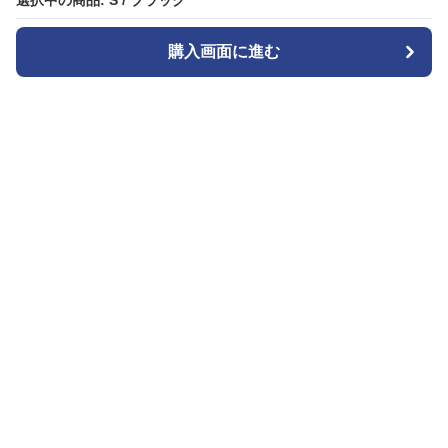
選択中の商品: S / ブラック
選択中の商品: S / ブラック
購入画面に進む
購入画面に進む
キュロッティ
について
会社概要
利用規約