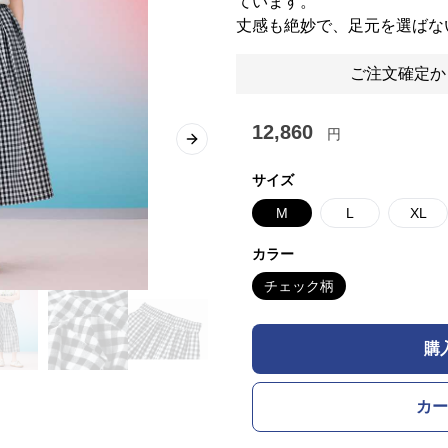
ています。
丈感も絶妙で、足元を選ばな
ご注文確定か
12,860
円
Next slide
サイズ
M
L
XL
カラー
チェック柄
購
カー