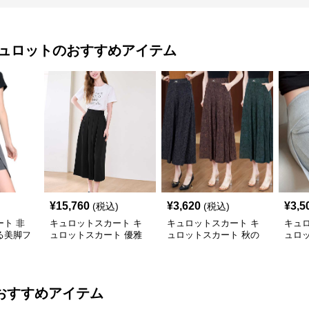
キュロット
のおすすめアイテム
¥
15,760
¥
3,620
¥
3,5
(税込)
(税込)
ト 非
キュロットスカート キ
キュロットスカート キ
キュ
る美脚フ
ュロットスカート 優雅
ュロットスカート 秋の
ュロ
な広がりプリーツキュロ
優雅な型押し模様フレア
ウエス
ット
キュロット
ロッ
おすすめアイテム