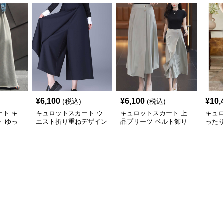
¥
6,100
¥
6,100
¥
10,
(税込)
(税込)
ト キ
キュロットスカート ウ
キュロットスカート 上
キュ
 ゆっ
エスト折り重ねデザイン
品プリーツ ベルト飾り
った
リングワ
キュロットスカート
キュロットスカート
ュロ