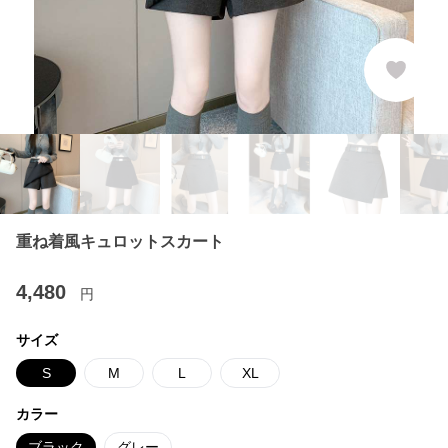
重ね着風キュロットスカート
4,480
円
サイズ
S
M
L
XL
カラー
ブラック
グレー