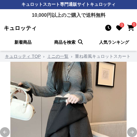
キュロットスカート
専門通販サイト
キュロッティ
10,000
円以上のご購入で送料無料
0
0
キュロッティ
新着商品
商品を検索
人気ランキング
キュロッティ TOP
›
ミニの一覧
›
重ね着風キュロットスカート
Previous slide
Ne