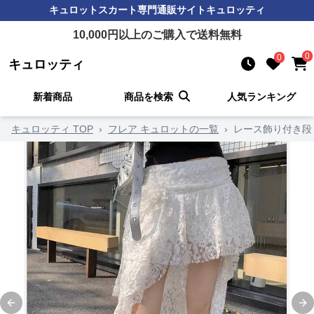
キュロットスカート
専門通販サイト
キュロッティ
10,000
円以上のご購入で送料無料
0
0
キュロッティ
新着商品
商品を検索
人気ランキング
キュロッティ TOP
›
フレア キュロットの一覧
›
レース飾り付き段
Previous slide
Ne