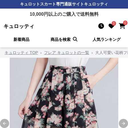
キュロットスカート
専門通販サイト
キュロッティ
10,000
円以上のご購入で送料無料
0
0
キュロッティ
新着商品
商品を検索
人気ランキング
キュロッティ TOP
›
フレア キュロットの一覧
›
大人可愛い花柄フ
Previous slide
Ne