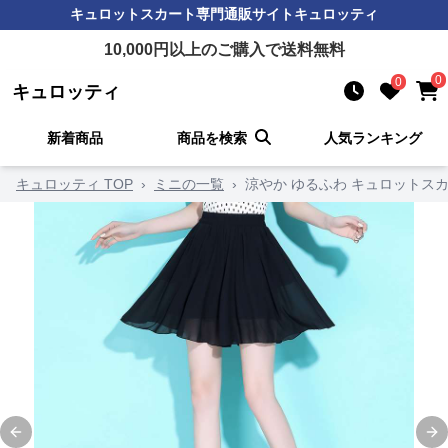
キュロットスカート
専門通販サイト
キュロッティ
10,000
円以上のご購入で送料無料
0
0
キュロッティ
新着商品
商品を検索
人気ランキング
キュロッティ TOP
›
ミニの一覧
›
涼やか ゆるふわ キュロットス
Previous slide
Ne