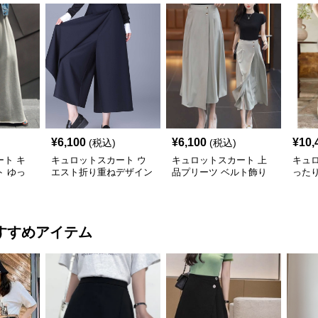
¥
6,100
¥
6,100
¥
10,
(税込)
(税込)
ト キ
キュロットスカート ウ
キュロットスカート 上
キュ
 ゆっ
エスト折り重ねデザイン
品プリーツ ベルト飾り
った
リングワ
キュロットスカート
キュロットスカート
ュロ
すすめアイテム