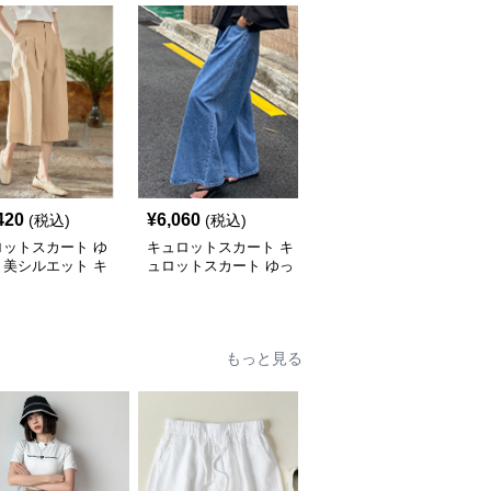
420
¥
6,060
¥
3,500
(税込)
(税込)
(税込)
ロットスカート ゆ
キュロットスカート キ
キュロットスカート ゆ
り美シルエット キ
ュロットスカート ゆっ
ったり風合いリネンキュ
ットスカート
たりワイドデニムキュロ
ロットスカートロング
ット
もっと見る