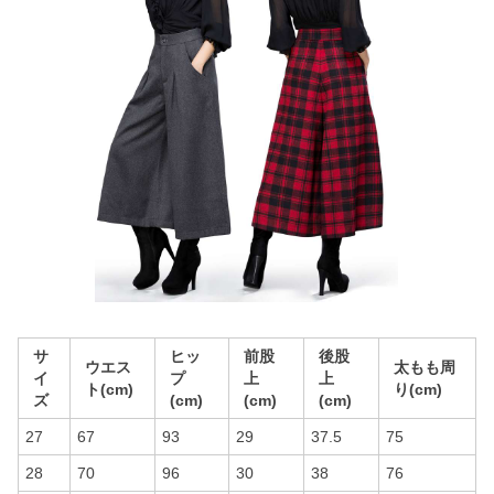
サ
ヒッ
前股
後股
ウエス
太もも周
イ
プ
上
上
ト(cm)
り(cm)
ズ
(cm)
(cm)
(cm)
27
67
93
29
37.5
75
28
70
96
30
38
76