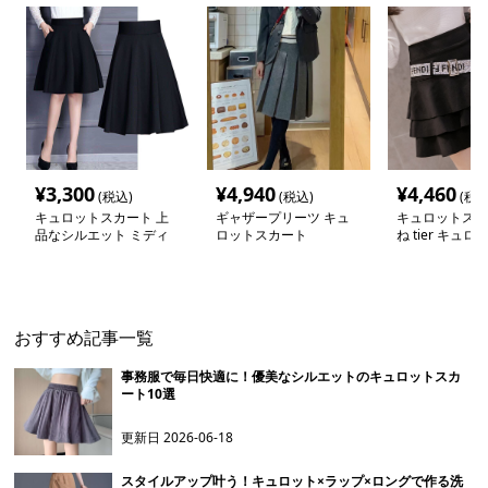
¥
3,300
¥
4,940
¥
4,460
(税込)
(税込)
(税込
キュロットスカート 上
ギャザープリーツ キュ
キュロットスカ
品なシルエット ミディ
ロットスカート
ね tier キュ
丈フレアキュロット
ト
おすすめ記事一覧
事務服で毎日快適に！優美なシルエットのキュロットスカ
ート10選
更新日
2026-06-18
スタイルアップ叶う！キュロット×ラップ×ロングで作る洗