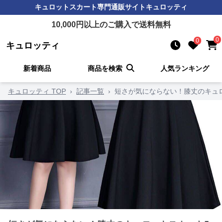
キュロットスカート
専門通販サイト
キュロッティ
10,000
円以上のご購入で送料無料
0
0
キュロッティ
新着商品
商品を検索
人気ランキング
キュロッティ TOP
›
記事一覧
›
短さが気にならない！膝丈のキュ