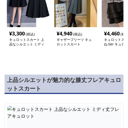
¥
3,300
¥
4,940
¥
4,460
(税込)
(税込)
(税込
キュロットスカート 上
ギャザープリーツ キュ
キュロットスカ
品なシルエット ミディ
ロットスカート
ね tier キュ
丈フレアキュロット
ト
上品シルエットが魅力的な膝丈フレアキュロ
ットスカート